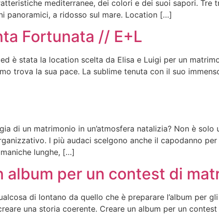
tteristiche mediterranee, dei colori e dei suoi sapori. Tre t
i panoramici, a ridosso sul mare. Location […]
ta Fortunata // E+L
d è stata la location scelta da Elisa e Luigi per un matrim
animo trova la sua pace. La sublime tenuta con il suo immen
ia di un matrimonio in un’atmosfera natalizia? Non è solo u
ganizzativo. I più audaci scelgono anche il capodanno per 
 maniche lunghe, […]
un album per un contest di mat
ualcosa di lontano da quello che è preparare l’album per gl
reare una storia coerente. Creare un album per un contest