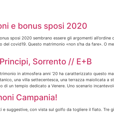
oni e bonus sposi 2020
bonus sposi 2020 sembrano essere gli argomenti all’ordine d
o del covid19. Questo matrimonio «non s’ha da fare». O meg
Principi, Sorrento // E+B
atrimonio in atmosfera anni ’20 ha caratterizzato questo mat
tanico, una villa settecentesca, una terrazza maiolicata a 
tico di un tempio dedicato a Venere. Uno scenario incantevol
imoni Campania!
 suggestive, con vista sul golfo da togliere il fiato. Tre gio