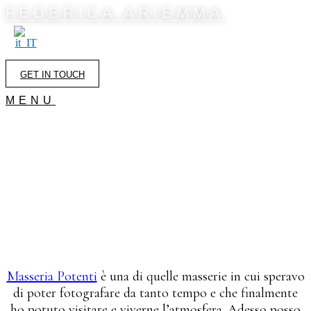
FEDERICA ARIEMMA
Vai
al
contenuto
GET IN TOUCH
MENU
MASSERIA
POTENTI
MATRIMONIO IN
PUGLIA
Masseria Potenti
è una di quelle masserie in cui speravo
di poter fotografare da tanto tempo e che finalmente
ho potuto visitare e viverne l’atmosfera. Adesso posso