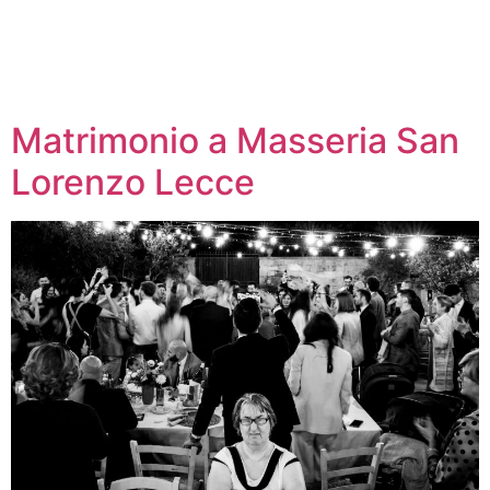
Matrimonio a Masseria San
Lorenzo Lecce